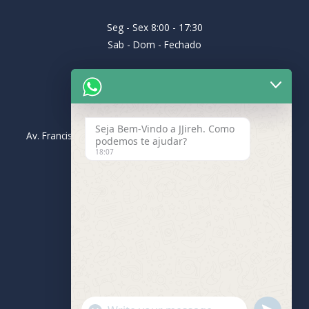
Seg - Sex 8:00 - 17:30
Sab - Dom - Fechado
Endereço
Seja Bem-Vindo a JJireh. Como
Av. Francisco Barreto Leme, 131, Vila São Geraldo, 12062-
podemos te ajudar?
001, Taubaté- SP
18:07
Contato
(12) 98899-2710
rodrigo@jjireh.com.br
"+CHATY_SETTINGS.LANG.EMOJI_PICKER+"
UNDEFINE