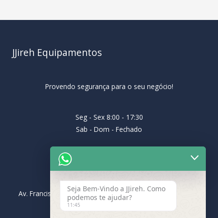
JJireh Equipamentos
Provendo segurança para o seu negócio!
Seg - Sex 8:00 - 17:30
Sab - Dom - Fechado
Endereço
Seja Bem-Vindo a JJireh. Como
Av. Francisco Barreto Leme, 131, Vila São Geraldo, 12062-
podemos te ajudar?
001, Taubaté- SP
11:45