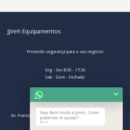
JJireh Equipamentos
Provendo segurança para o seu negócio!
Seg - Sex 8:00 - 17:30
Sab - Dom - Fechado
Endereço
Seja Bem-Vindo a JJireh. Como
Av. Francisco Barreto Leme, 131, Vila São Geraldo, 12062-
podemos te ajudar?
001, Taubaté- SP
04:16