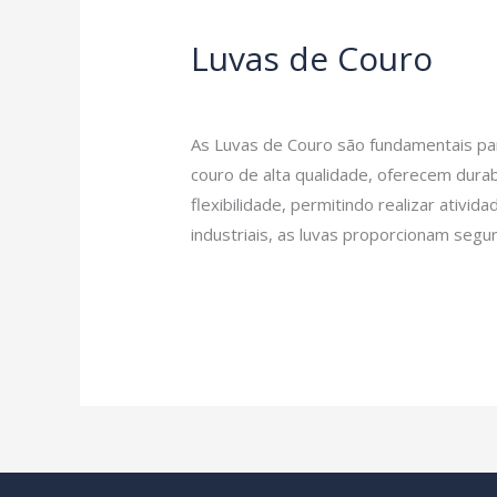
Luvas de Couro
Deixe um comentário
/
Proteção para 
As Luvas de Couro são fundamentais pa
couro de alta qualidade, oferecem dura
flexibilidade, permitindo realizar ativid
industriais, as luvas proporcionam seg
Read More »